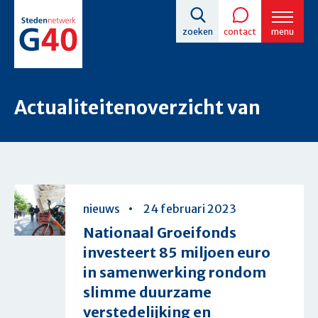
Overslaan
zoeken
contact
menu
en
naar
de
Actualiteitenoverzicht van
inhoud
gaan
Overzicht
nieuws
24 februari 2023
Nationaal Groeifonds
investeert 85 miljoen euro
in samenwerking rondom
slimme duurzame
verstedelijking en