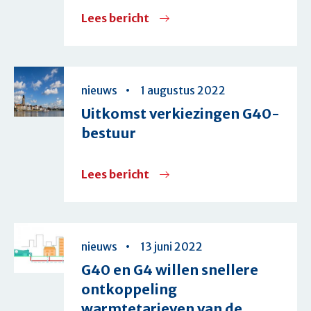
Lees bericht
over
G40-
gemeenten:
welkome
nieuws
1 augustus 2022
maatregelen
Uitkomst verkiezingen G40-
energiearmoede,
bestuur
maar
meer
Lees bericht
over
maatwerk
Uitkomst
en
verkiezingen
aandacht
G40-
nieuws
13 juni 2022
voor
bestuur
G40 en G4 willen snellere
verduurzaming
ontkoppeling
is
warmtetarieven van de
nodig