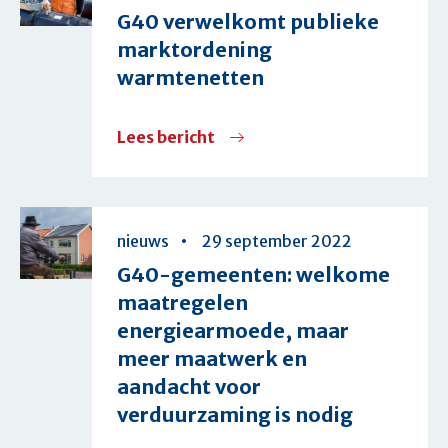
steden
G40 verwelkomt publieke
en
van
marktordening
mobiliteitsvernieuwing
Nederland
warmtenetten
doen
de
Lees bericht
over
lichten
G40
uit
verwelkomt
publieke
nieuws
29 september 2022
marktordening
G40-gemeenten: welkome
warmtenetten
maatregelen
energiearmoede, maar
meer maatwerk en
aandacht voor
verduurzaming is nodig