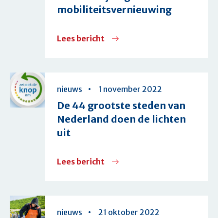
mobiliteitsvernieuwing
Lees bericht
over
Nationaal
Groeifonds
investeert
nieuws
1 november 2022
85
De 44 grootste steden van
miljoen
Nederland doen de lichten
euro
uit
in
samenwerking
Lees bericht
over
rondom
De
slimme
44
duurzame
grootste
nieuws
21 oktober 2022
verstedelijking