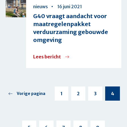
nodig
nieuws
16 juni 2021
voor
G40 vraagt aandacht voor
verduurzamen
maatregelenpakket
woningen
verduurzaming gebouwde
en
omgeving
verlagen
energiekosten
Lees bericht
over
G40
vraagt
aandacht
voor
Page
1
Page
2
Page
3
Huidig
4
Vorige
Vorige pagina
pagina
maatregelenpakket
pagina
verduurzaming
gebouwde
omgeving