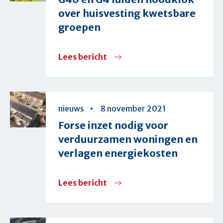
sneller!
over huisvesting kwetsbare
groepen
Lees bericht
over
G40
en
G4
nieuws
8 november 2021
luiden
Forse inzet nodig voor
noodklok
verduurzamen woningen en
over
verlagen energiekosten
huisvesting
kwetsbare
Lees bericht
over
groepen
Forse
inzet