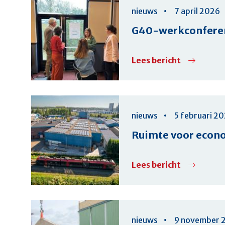
nieuws
7 april 2026
G40-werkconferen
Lees bericht
over
G40-
werkconfe
Ruimte
nieuws
5 februari 2
voor
Ruimte voor econo
economie
Lees bericht
over
Ruimte
voor
economie
nieuws
9 november 