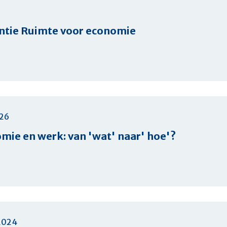
tie Ruimte voor economie
rentie
026
mie en werk: van 'wat' naar' hoe'?
2024