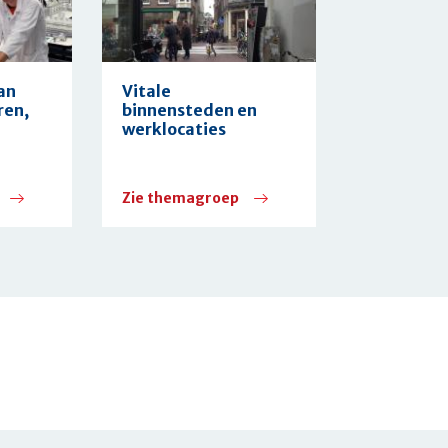
an
Vitale
ren,
binnensteden en
werklocaties
Zie themagroep