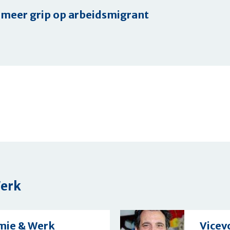
meer grip op arbeidsmigrant
n
grant
Werk
omie & Werk
Vicev