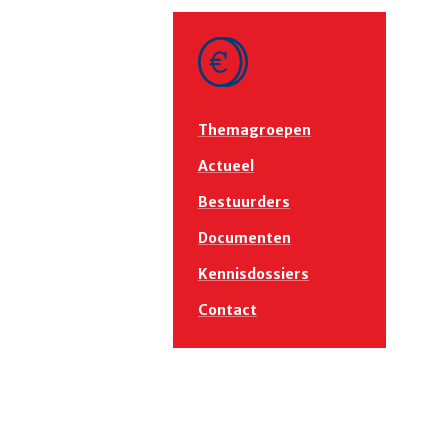
Themagroepen
Actueel
Bestuurders
Documenten
Kennisdossiers
Contact