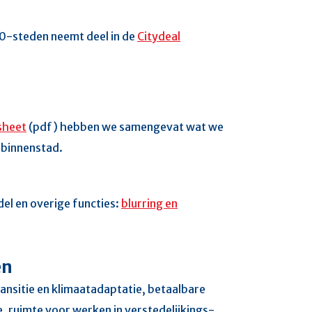
40-steden neemt deel in de
Citydeal
sheet
(pdf) hebben we samengevat wat we
 binnenstad.
el en overige functies:
blurring en
en
nsitie en klimaatadaptatie, betaalbare
, ruimte voor werken in verstedelijkings-