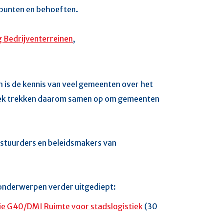
lpunten en behoeften.
Bedrijventerreinen
,
h is de kennis van veel gemeenten over het
iek trekken daarom samen op om gemeenten
estuurders en beleidsmakers van
l onderwerpen verder uitgediept:
ssie G40/DMI Ruimte voor stadslogistiek
(30