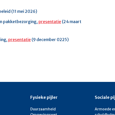
beleid (11 mei 2026)
en pakketbezorging,
presentatie
(24 maart
ring,
presentatie
(9 december 0225)
Fysieke pijler
Sociale pi
Duurzaamheid
Armoede e
Omgevingswet
schuldhulp