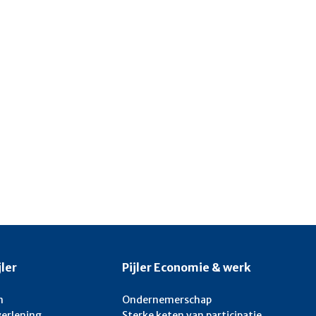
jler
Pijler Economie & werk
n
Ondernemerschap
verlening
Sterke keten van participatie,