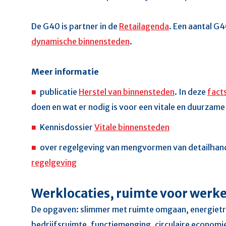
De G40 is partner in de
Retailagenda
. Een aantal G
dynamische binnensteden
.
Meer informatie
publicatie
Herstel van binnensteden
.
In deze
fact
doen en wat er nodig is voor een vitale en duurzame
Kennisdossier
Vitale binnensteden
over regelgeving van mengvormen van detailhand
regelgeving
Werklocaties, ruimte voor werk
De opgaven: slimmer met ruimte omgaan, energietra
bedrijfsruimte, functiemenging, circulaire economie