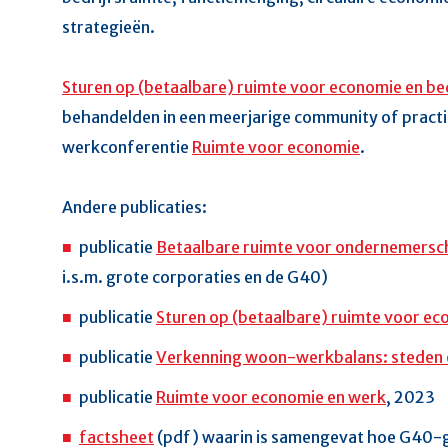
strategieën.
Sturen op (betaalbare) ruimte voor economie en be
behandelden in een meerjarige community of practi
werkconferentie
Ruimte voor economie
.
Andere publicaties:
publicatie
Betaalbare ruimte voor ondernemersch
i.s.m. grote corporaties en de G40
)
publicatie
Sturen op (betaalbare) ruimte voor ec
publicatie
Verkenning woon-werkbalans: steden e
publicatie
Ruimte voor economie en werk
, 2023
factsheet
(pdf) waarin is samengevat hoe G40-g