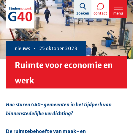
Overslaan
zoeken
contact
menu
en
naar
de
inhoud
nieuws
25 oktober 2023
gaan
Ruimte voor economie en
werk
Hoe sturen G40-gemeenten in het tijdperk van
binnenstedelijke verdichting?
De ruimtebehoefte van maak- en