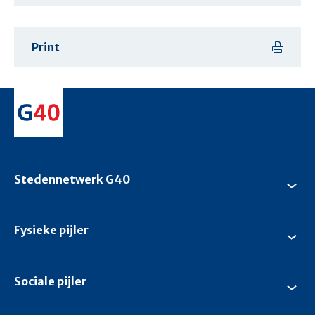
Print
Stedennetwerk G40
Su
Ste
G4
Fysieke pijler
Su
Fys
pijl
Sociale pijler
Su
Soc