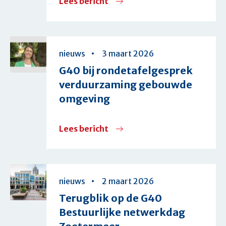
Lees bericht
over
G40-
reactie
op
nieuws
3 maart 2026
de
G40 bij rondetafelgesprek
internetconsultatie
verduurzaming gebouwde
Reikwijdte
omgeving
Jeugd
Lees bericht
over
G40
bij
rondetafelgesprek
nieuws
2 maart 2026
verduurzaming
Terugblik op de G40
gebouwde
Bestuurlijke netwerkdag
omgeving