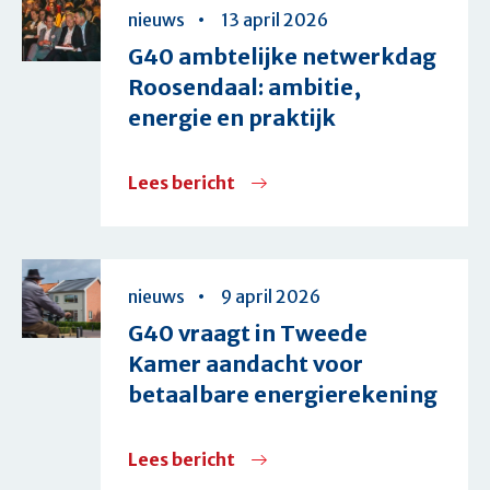
Kamer
nieuws
13 april 2026
over
G40 ambtelijke netwerkdag
netcongestie
Roosendaal: ambitie,
energie en praktijk
Lees bericht
over
G40
ambtelijke
netwerkdag
nieuws
9 april 2026
Roosendaal:
G40 vraagt in Tweede
ambitie,
Kamer aandacht voor
energie
betaalbare energierekening
en
praktijk
Lees bericht
over