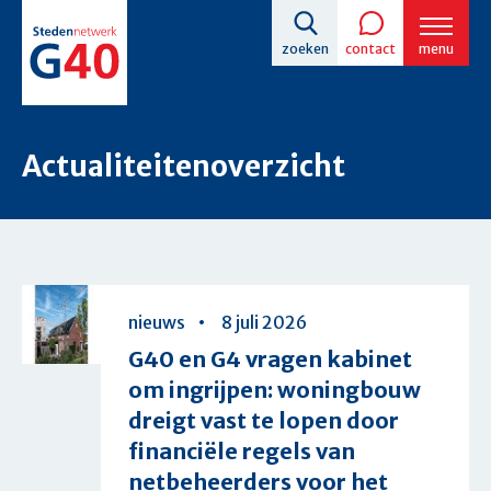
Overslaan
zoeken
contact
menu
en
naar
de
Actualiteitenoverzicht
inhoud
gaan
Overzicht
nieuws
8 juli 2026
G40 en G4 vragen kabinet
om ingrijpen: woningbouw
dreigt vast te lopen door
financiële regels van
netbeheerders voor het