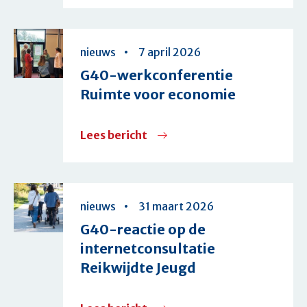
G40
vraagt
in
nieuws
7 april 2026
Tweede
G40-werkconferentie
Kamer
Ruimte voor economie
aandacht
voor
Lees bericht
over
betaalbare
G40-
energierekening
werkconferentie
Ruimte
nieuws
31 maart 2026
voor
G40-reactie op de
economie
internetconsultatie
Reikwijdte Jeugd