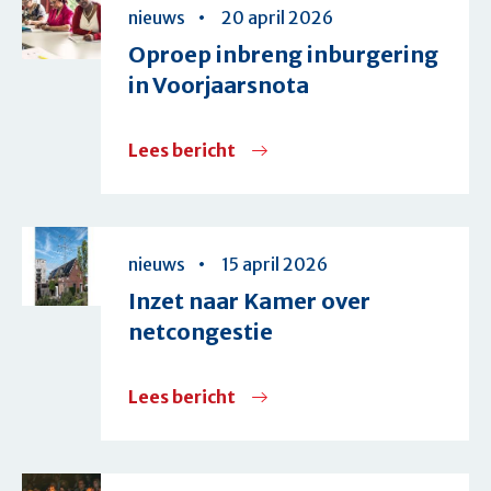
en
nieuws
20 april 2026
door
nieuwe
Oproep inbreng inburgering
financiële
bestuursperiode:
in Voorjaarsnota
regels
Samen
van
richting
Lees bericht
over
netbeheerders
geven
Oproep
voor
aan
inbreng
het
de
inburgering
aanvragen
nieuws
15 april 2026
G40-
in
netaansluitingen
Inzet naar Kamer over
agenda
Voorjaarsnota
netcongestie
Lees bericht
over
Inzet
naar