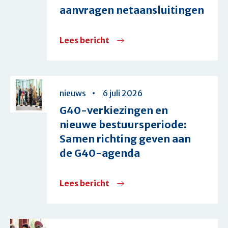
aanvragen netaansluitingen
Lees bericht
over
G40
en
G4
nieuws
6 juli 2026
vragen
G40-verkiezingen en
kabinet
nieuwe bestuursperiode:
om
Samen richting geven aan
ingrijpen:
de G40-agenda
woningbouw
dreigt
Lees bericht
over
vast
G40-
te
verkiezingen
lopen