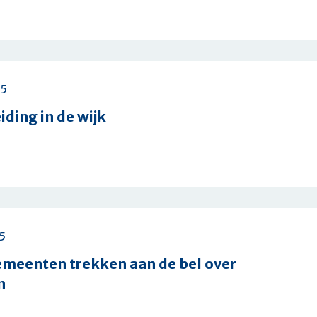
25
ding in de wijk
ng
t
5
emeenten trekken aan de bel over
n