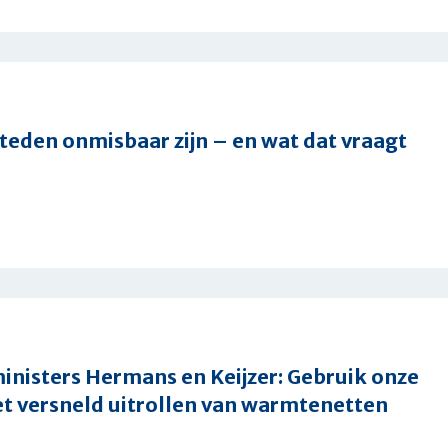
g
den onmisbaar zijn – en wat dat vraagt
esting:
eden
jk
nisters Hermans en Keijzer: Gebruik onze
et versneld uitrollen van warmtenetten