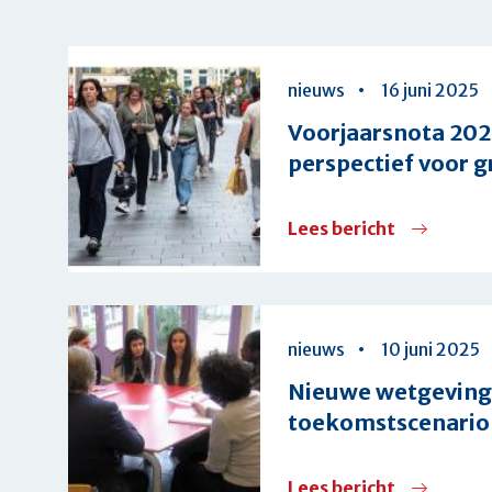
Overzicht
nieuws
16 juni 2025
Voorjaarsnota 202
perspectief voor g
Lees bericht
over
Voorjaars
2025:
kleine
nieuws
10 juni 2025
stappen
Nieuwe wetgeving 
vooruit,
toekomstscenario
onvoldoen
perspectie
Lees bericht
over