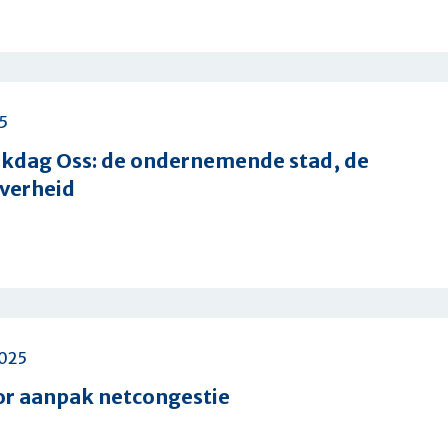
tten
5
n
kdag Oss: de ondernemende stad, de
verheid
e
ag
2025
or aanpak netcongestie
ende