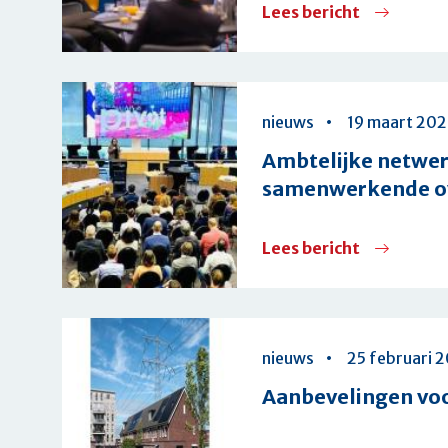
Lees bericht
over
van
Water
warmtene
en
brood:
nieuws
19 maart 202
gemeente
Ambtelijke netwer
trekken
samenwerkende o
aan
de
Lees bericht
over
bel
Ambtelijk
over
netwerkd
financiële
Oss:
tekorten
nieuws
25 februari 
de
Aanbevelingen vo
ondernem
stad,