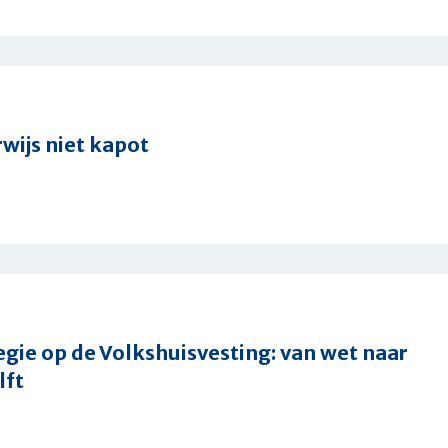
en
wijs niet kapot
cenario
cherming
gie op de Volkshuisvesting: van wet naar
lft