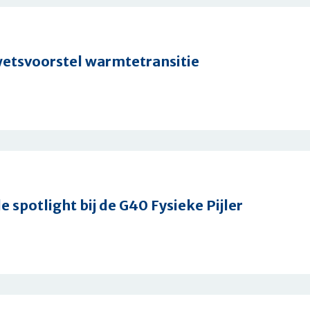
etsvoorstel warmtetransitie
mt
tel
nsitie
 spotlight bij de G40 Fysieke Pijler
heid