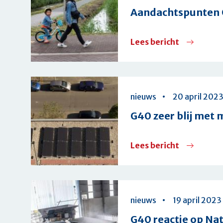
Aandachtspunten 
Lees bericht
over
Aandachts
G40
voor
nieuws
20 april 202
Voorjaarsb
G40 zeer blij met
Klimaat
Lees bericht
over
G40
zeer
blij
nieuws
19 april 2023
met
G40 reactie op Na
moties