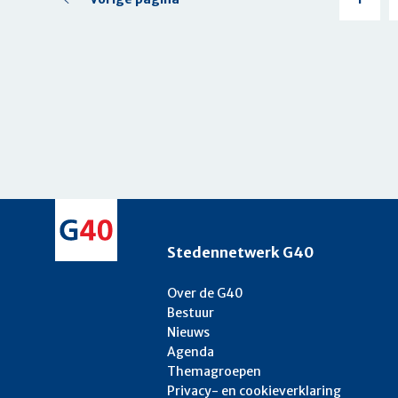
Versterkin
pagina
regie
op
de
volkshuisv
Stedennetwerk G40
Over de G40
Bestuur
Nieuws
Agenda
Themagroepen
Privacy- en cookieverklaring