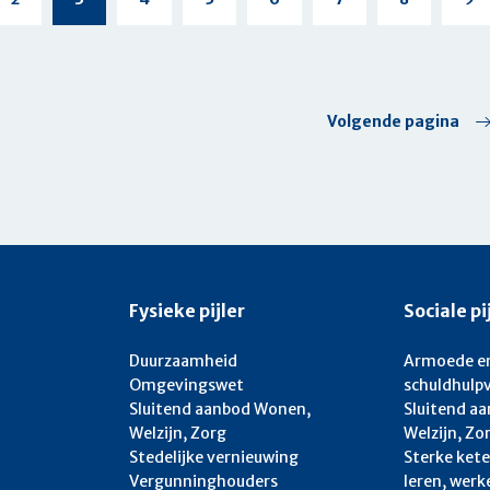
pagina
g
Volgende
Volgende pagina
pagina
esting
Fysieke pijler
Sociale pi
Duurzaamheid
Armoede e
Omgevingswet
schuldhulp
Sluitend aanbod Wonen,
Sluitend a
Welzijn, Zorg
Welzijn, Zo
Stedelijke vernieuwing
Sterke kete
Vergunninghouders
leren, wer