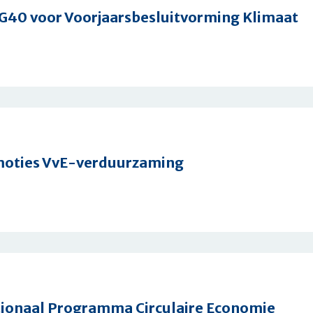
G40 voor Voorjaarsbesluitvorming Klimaat
punten
3
esluitvorming
 moties VvE-verduurzaming
tionaal Programma Circulaire Economie