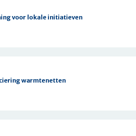
ng voor lokale initiatieven
ning
ciering warmtenetten
n
en
ng
tten