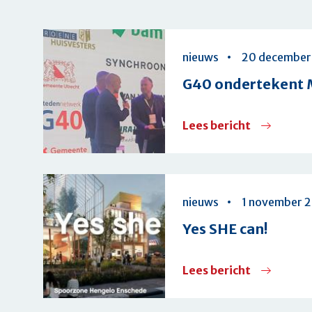
Overzicht
nieuws
20 december
G40 ondertekent 
Lees bericht
over
G40
onderteke
Manifest
nieuws
1 november 
Het
Yes SHE can!
Nieuwe
Normaal
Lees bericht
over
Yes