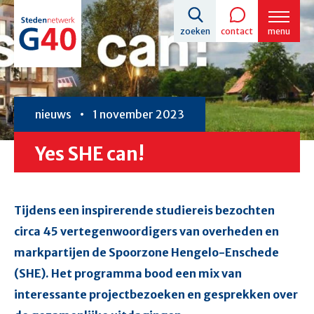
Overslaan
zoeken
contact
menu
en
naar
de
inhoud
nieuws
1 november 2023
gaan
Yes SHE can!
Tijdens een inspirerende studiereis bezochten
circa 45 vertegenwoordigers van overheden en
markpartijen de Spoorzone Hengelo-Enschede
(SHE). Het programma bood een mix van
interessante projectbezoeken en gesprekken over