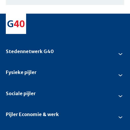
Stedennetwerk G40
Su
Ste
G4
Fysieke pijler
Su
Fys
pijl
Sociale pijler
Su
Soc
pijl
Pijler Economie & werk
Su
Pijl