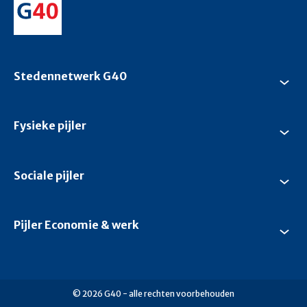
Stedennetwerk G40
Su
Ste
G4
Fysieke pijler
Su
Fys
pijl
Sociale pijler
Su
Soc
pijl
Pijler Economie & werk
Su
Pijl
Ec
&
we
© 2026 G40 - alle rechten voorbehouden