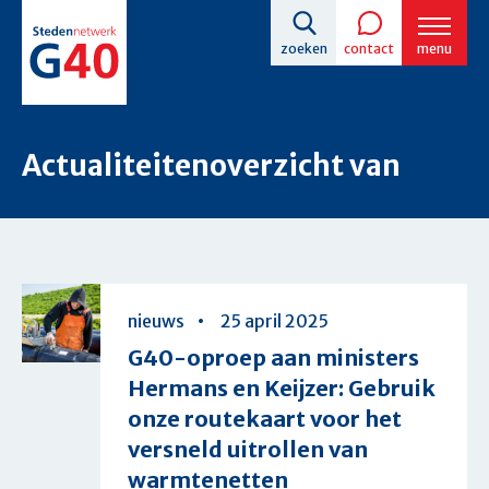
Overslaan
zoeken
contact
menu
en
naar
de
Actualiteitenoverzicht van
inhoud
gaan
Overzicht
nieuws
25 april 2025
G40-oproep aan ministers
Hermans en Keijzer: Gebruik
onze routekaart voor het
versneld uitrollen van
warmtenetten