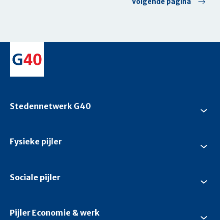
Volgende
Volgende pagina
pagina
Stedennetwerk G40
Su
Ste
G4
Fysieke pijler
Su
Fys
pijl
Sociale pijler
Su
Soc
pijl
Pijler Economie & werk