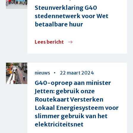
lobby
Steunverklaring G40
Duurzaamheid
stedennetwerk voor Wet
betaalbare huur
Lees bericht
over
Steunverklaring
G40
stedennetwerk
nieuws
22 maart 2024
voor
G40-oproep aan minister
Wet
Jetten: gebruik onze
betaalbare
Routekaart Versterken
huur
Lokaal Energiesysteem voor
slimmer gebruik van het
elektriciteitsnet