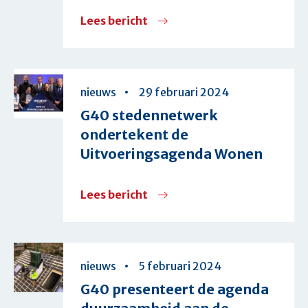
Lees bericht
over
G40-
oproep
aan
nieuws
29 februari 2024
minister
G40 stedennetwerk
Jetten:
ondertekent de
gebruik
Uitvoeringsagenda Wonen
onze
Routekaart
Lees bericht
over
Versterken
G40
Lokaal
stedennetwerk
Energiesysteem
ondertekent
nieuws
5 februari 2024
voor
de
G40 presenteert de agenda
slimmer
Uitvoeringsagenda