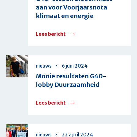
afspraken
aan voor Voorjaarsnota
Woontop
klimaat en energie
2024
Lees bericht
over
G40-
steden
bieden
nieuws
6 juni 2024
inzet
Mooie resultaten G40-
aan
lobby Duurzaamheid
voor
Voorjaarsnota
Lees bericht
over
klimaat
Mooie
en
resultaten
energie
G40-
nieuws
22 april 2024