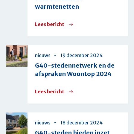
warmtenetten
uitrollen
van
Lees bericht
over
warmtenetten
G40
steunt
het
nieuws
19 december 2024
warmtebod
G40-stedennetwerk en de
voor
afspraken Woontop 2024
collectieve
warmtenetten
Lees bericht
over
G40-
stedennetwerk
en
nieuws
18 december 2024
de
G40-steden bieden inzet