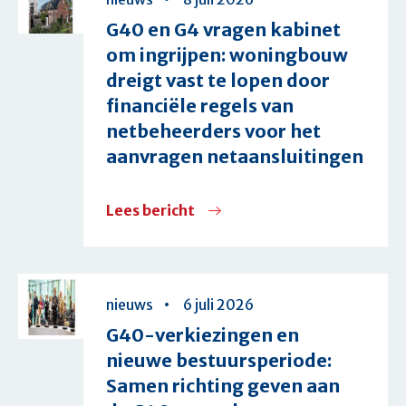
G40 en G4 vragen kabinet
om ingrijpen: woningbouw
dreigt vast te lopen door
financiële regels van
netbeheerders voor het
aanvragen netaansluitingen
Lees bericht
over
G40
en
G4
nieuws
6 juli 2026
vragen
G40-verkiezingen en
kabinet
nieuwe bestuursperiode:
om
Samen richting geven aan
ingrijpen: