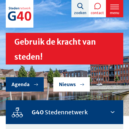
Overslaan
zoeken
contact
menu
en
naar
de
Gebruik de kracht van
inhoud
gaan
steden!
Agenda
Nieuws
G40
Stedennetwerk