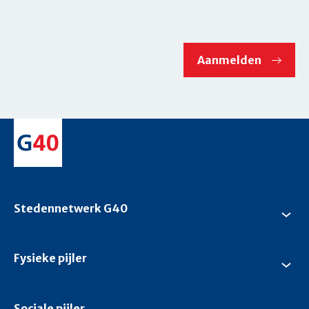
Stedennetwerk G40
Su
Ste
G4
Fysieke pijler
Su
Fys
pijl
Sociale pijler