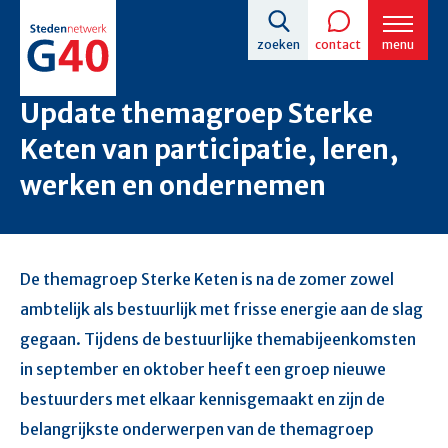
Overslaan
zoeken
contact
menu
en
naar
Update themagroep Sterke
de
Keten van participatie, leren,
inhoud
werken en ondernemen
gaan
De themagroep Sterke Keten is na de zomer zowel
ambtelijk als bestuurlijk met frisse energie aan de slag
gegaan. Tijdens de bestuurlijke themabijeenkomsten
in september en oktober heeft een groep nieuwe
bestuurders met elkaar kennisgemaakt en zijn de
belangrijkste onderwerpen van de themagroep