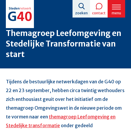
Overslaan
zoeken
contact
menu
en
naar
Themagroep Leefomgeving en
de
Stedelijke Transformatie van
inhoud
start
gaan
Tijdens de bestuurlijke netwerkdagen van de G40 op
22 en 23 september, hebben circa twintig wethouders
zich enthousiast geuit over het initiatief om de
themagroep Omgevingswet in de nieuwe periode om
te vormen naar een
themagroep Leefomgeving en
Stedelijke transformatie
onder gedeeld