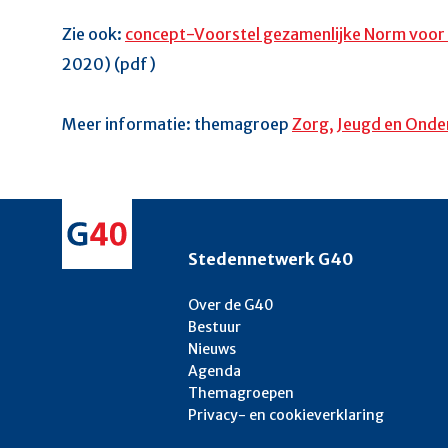
Zie ook:
concept-Voorstel gezamenlijke Norm voo
2020) (pdf)
Meer informatie: themagroep
Zorg, Jeugd en Onde
Stedennetwerk G40
Over de G40
Bestuur
Nieuws
Agenda
Themagroepen
Privacy- en cookieverklaring