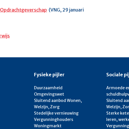
r Opdrachtgeverschap
(VNG, 29 januari
rwijs
Fysieke pijler
Sociale pi
Duurzaamheid
Armoede e
Omgevingswet
schuldhulp
Sluitend aanbod Wonen,
Sluitend a
Welzijn, Zorg
Welzijn, Zo
Stedelijke vernieuwing
Sterke kete
Vergunninghouders
leren, wer
Woningmarkt
Vergunnin