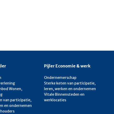
jler
Pijler Economie & werk
n
Ondernemerschap
verlening
Sterke keten van participatie,
anbod Wonen,
leren, werken en ondernemen
rg
Vitale Binnensteden en
n van participatie,
werklocaties
ken en ondernemen
ghouders