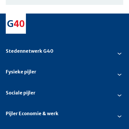
Stedennetwerk G40
Su
Ste
G4
Fysieke pijler
Su
Fys
pijl
Sociale pijler
Su
Soc
pijl
Pijler Economie & werk
Su
Pijl