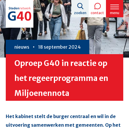
Overslaan
zoeken
contact
menu
en
naar
de
inhoud
nieuws
18 september 2024
gaan
Oproep G40 in reactie op
het regeerprogramma en
Miljoenennota
Het kabinet stelt de burger centraal en wil in de
uitvoering samenwerken met gemeenten. Op het