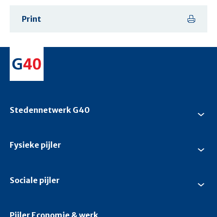
Print
Stedennetwerk G40
Su
Ste
G4
Fysieke pijler
Su
Fys
pijl
Sociale pijler
Su
Soc
pijl
Pijler Economie & werk