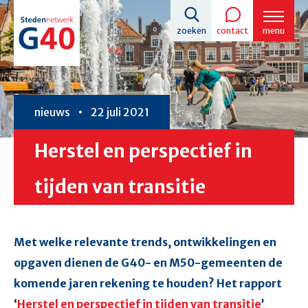
Overslaan
zoeken
contact
menu
en
naar
de
inhoud
nieuws
22 juli 2021
gaan
Herstel en perspectief in
tijden van transitie
Met welke relevante trends, ontwikkelingen en
opgaven dienen de G40- en M50-gemeenten de
komende jaren rekening te houden? Het rapport
‘
Herstel en perspectief in tijden van transitie
’