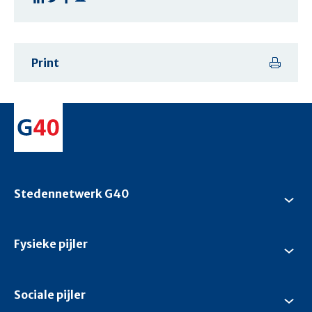
Print
Stedennetwerk G40
Su
Ste
G4
Fysieke pijler
Su
Fys
pijl
Sociale pijler
Su