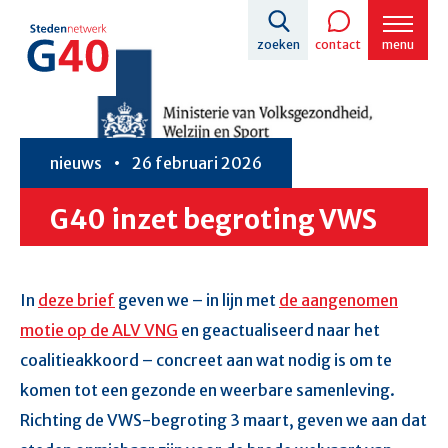
Overslaan
zoeken
contact
menu
en
naar
de
inhoud
nieuws
26 februari 2026
gaan
G40 inzet begroting VWS
In
deze brief
geven we – in lijn met
de aangenomen
motie op de ALV VNG
en geactualiseerd naar het
coalitieakkoord – concreet aan wat nodig is om te
komen tot een gezonde en weerbare samenleving.
Richting de VWS-begroting 3 maart, geven we aan dat