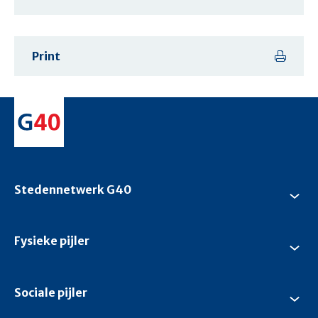
Print
Stedennetwerk G40
Su
Ste
G4
Fysieke pijler
Su
Fys
pijl
Sociale pijler
Su