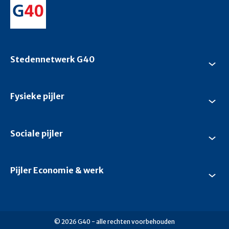
Stedennetwerk G40
Su
Ste
G4
Fysieke pijler
Su
Fys
pijl
Sociale pijler
Su
Soc
pijl
Pijler Economie & werk
Su
Pijl
Ec
&
we
© 2026 G40 - alle rechten voorbehouden