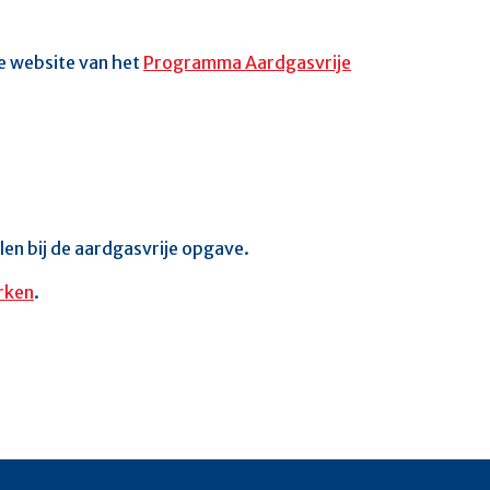
e website van het
Programma Aardgasvrije
elen bij de aardgasvrije opgave.
rken
.