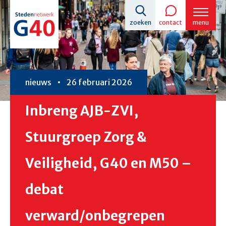
Overslaan
zoeken
contact
menu
en
naar
de
inhoud
nieuws
26 februari 2026
gaan
Inbreng AJB-ZVI,
Stuurgroep Zorg &
Veiligheid, G40 en M50 –
debat
verward/onbegrepen