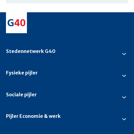
Stedennetwerk G40
Su
Ste
G4
Fysieke pijler
Su
Fys
pijl
Sociale pijler
Su
Soc
pijl
Pijler Economie & werk
Su
Pijl
Ec